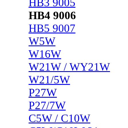
HB3 9005
HB4 9006
HB5 9007
W5W
W16W
W21W / WY21W
W21/5W
P27W
P27/7W
C5W / C10W