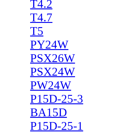
T4.2
T4.7
T5
PY24W
PSX26W
PSX24W
PW24W
P15D-25-3
BA15D
P15D-25-1