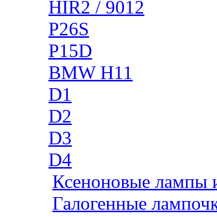
HIR2 / 9012
P26S
P15D
BMW H11
D1
D2
D3
D4
Ксеноновые лампы 
Галогенные лампоч