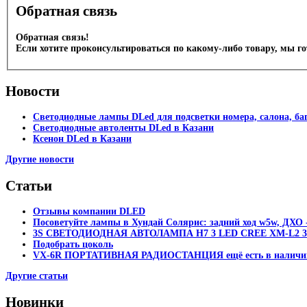
Обратная связь
Обратная связь!
Если хотите проконсультироваться по какому-либо товару, мы г
Новости
Светодиодные лампы DLed для подсветки номера, салона, ба
Светодиодные автоленты DLed в Казани
Ксенон DLed в Казани
Другие новости
Статьи
Отзывы компании DLED
Посоветуйте лампы в Хундай Солярис: задний ход w5w, ДХО -
3S СВЕТОДИОДНАЯ АВТОЛАМПА H7 3 LED CREE XM-L2 30
Подобрать цоколь
VX-6R ПОРТАТИВНАЯ РАДИОСТАНЦИЯ ещё есть в наличи
Другие статьи
Новинки