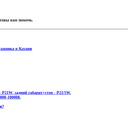
отовы вам помочь.
гажника в Казани
 P21W, задний габарит+стоп - P21/5W.
00-10000K
и?