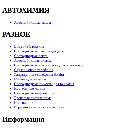
АВТОХИМИЯ
Автомобильные масла
РАЗНОЕ
Видеонаблюдение
Светодиодные лампы для дома
Светодиодная лента
Автомобильная пленка
Светодиодные аксессуары для велосипеда
Спутниковые телефоны
Защищенные телефоны Sonim
Металлодетекторы
Светодиодные пиксели для рекламы
Настольные лампы
Светодиодные фонарики
Трековые светильники
Светильники
Игровой автомат кран машина
Информация