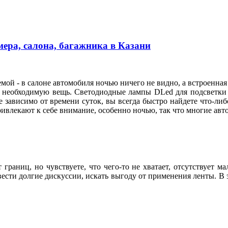
ера, салона, багажника в Казани
мой - в салоне автомобиля ночью ничего не видно, а встроенная
и необходимую вещь. Светодиодные лампы DLed для подсветки н
не зависимо от времени суток, вы всегда быстро найдете что-либ
влекают к себе внимание, особенно ночью, так что многие ав
раниц, но чувствуете, что чего-то не хватает, отсутствует м
сти долгие дискуссии, искать выгоду от применения ленты. В э