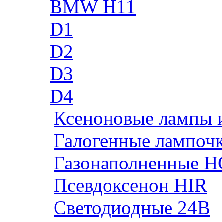
BMW H11
D1
D2
D3
D4
Ксеноновые лампы 
Галогенные лампоч
Газонаполненные H
Псевдоксенон HIR
Cветодиодные 24B