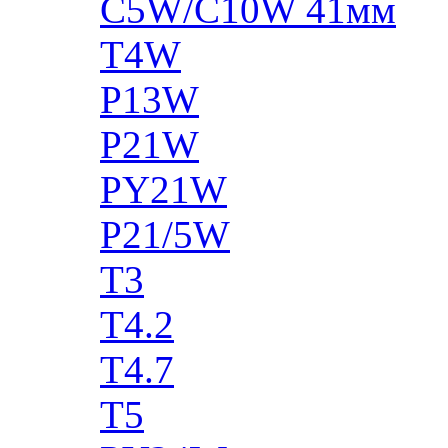
C5W/C10W 41мм
T4W
P13W
P21W
PY21W
P21/5W
T3
T4.2
T4.7
T5