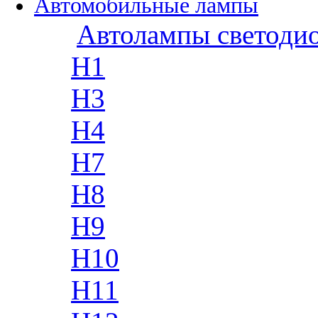
Автомобильные лампы
Автолампы светоди
H1
H3
H4
H7
H8
H9
H10
H11