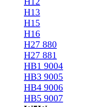
H12
H13
H15
H16
H27 880
H27 881
HB1 9004
HB3 9005
HB4 9006
HB5 9007