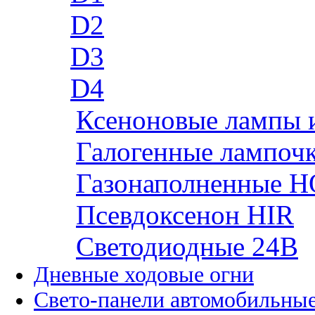
D2
D3
D4
Ксеноновые лампы 
Галогенные лампоч
Газонаполненные H
Псевдоксенон HIR
Cветодиодные 24B
Дневные ходовые огни
Свето-панели автомобильны