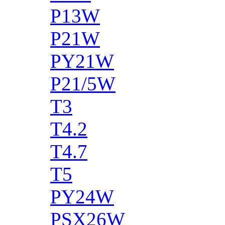
P13W
P21W
PY21W
P21/5W
T3
T4.2
T4.7
T5
PY24W
PSX26W