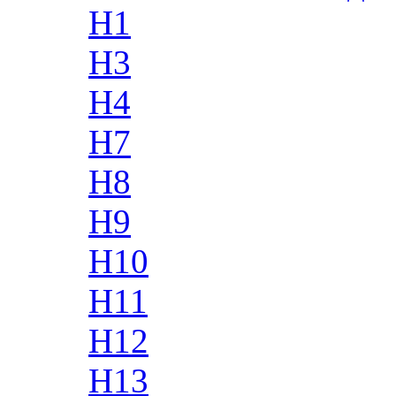
H1
H3
H4
H7
H8
H9
H10
H11
H12
H13