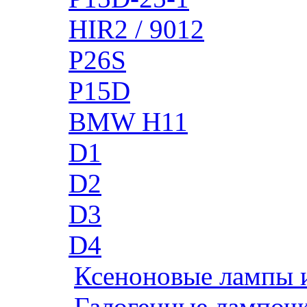
HIR2 / 9012
P26S
P15D
BMW H11
D1
D2
D3
D4
Ксеноновые лампы 
Галогенные лампоч