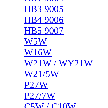
HB3 9005
HB4 9006
HB5 9007
W5W
W16W
W21W / WY21W
W21/5W
P27W
P27/7W
C5W / C10W