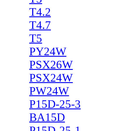
T4.2
T4.7
T5
PY24W
PSX26W
PSX24W
PW24W
P15D-25-3
BA15D
P15D-25-1