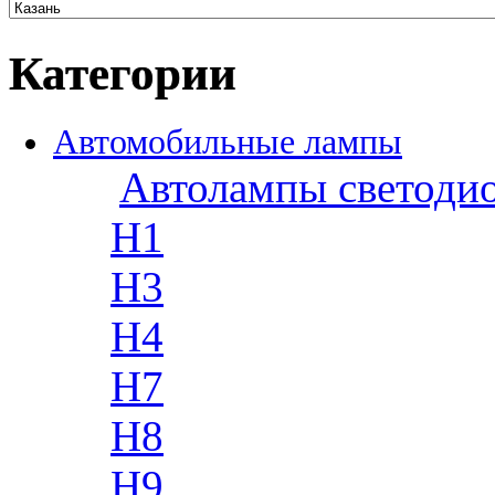
Категории
Автомобильные лампы
Автолампы светоди
H1
H3
H4
H7
H8
H9