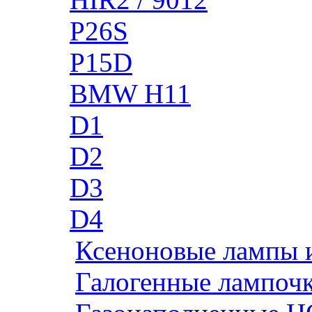
P26S
P15D
BMW H11
D1
D2
D3
D4
Ксеноновые лампы 
Галогенные лампоч