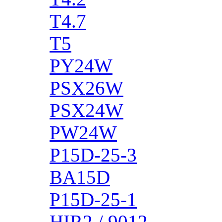
T4.7
T5
PY24W
PSX26W
PSX24W
PW24W
P15D-25-3
BA15D
P15D-25-1
HIR2 / 9012