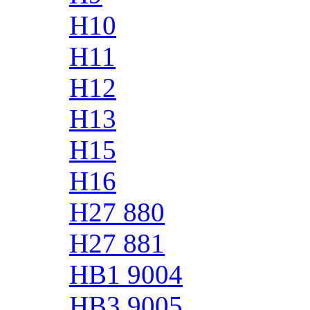
H10
H11
H12
H13
H15
H16
H27 880
H27 881
HB1 9004
HB3 9005