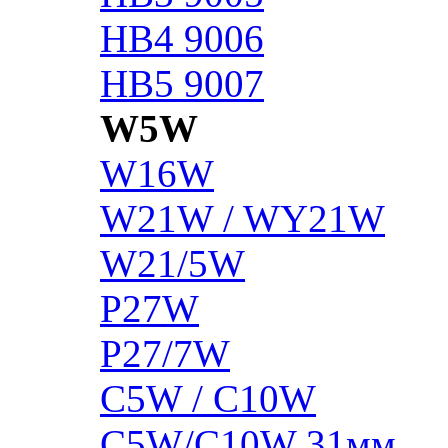
HB4 9006
HB5 9007
W5W
W16W
W21W / WY21W
W21/5W
P27W
P27/7W
C5W / C10W
C5W/C10W 31мм