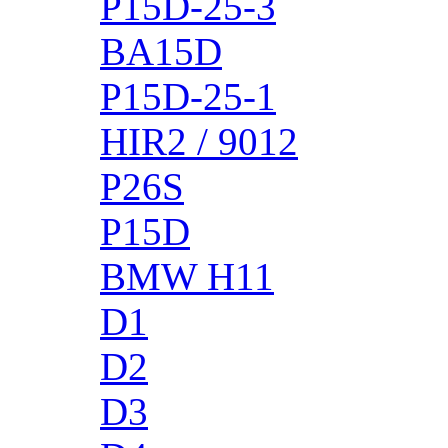
P15D-25-3
BA15D
P15D-25-1
HIR2 / 9012
P26S
P15D
BMW H11
D1
D2
D3