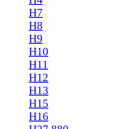
H7
H8
H9
H10
H11
H12
H13
H15
H16