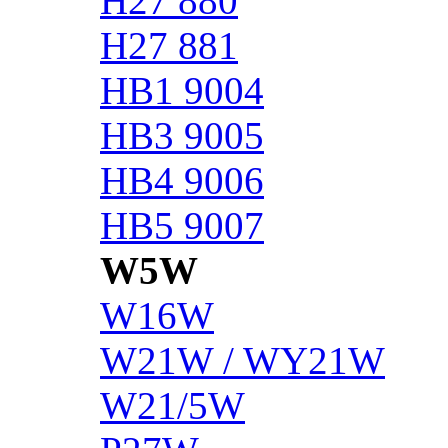
H27 880
H27 881
HB1 9004
HB3 9005
HB4 9006
HB5 9007
W5W
W16W
W21W / WY21W
W21/5W