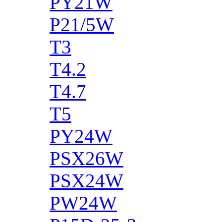
PY21W
P21/5W
T3
T4.2
T4.7
T5
PY24W
PSX26W
PSX24W
PW24W