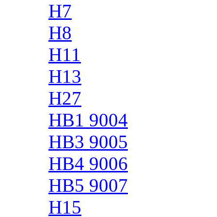
H7
H8
H11
H13
H27
HB1 9004
HB3 9005
HB4 9006
HB5 9007
H15