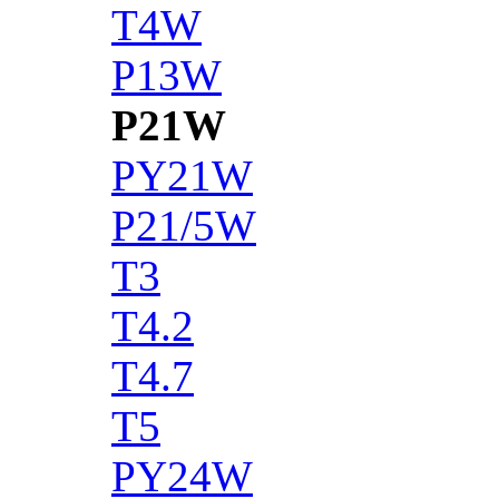
T4W
P13W
P21W
PY21W
P21/5W
T3
T4.2
T4.7
T5
PY24W