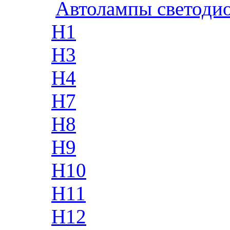
Автолампы светоди
H1
H3
H4
H7
H8
H9
H10
H11
H12