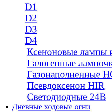
D1
D2
D3
D4
Ксеноновые лампы 
Галогенные лампоч
Газонаполненные H
Псевдоксенон HIR
Cветодиодные 24B
Дневные ходовые огни