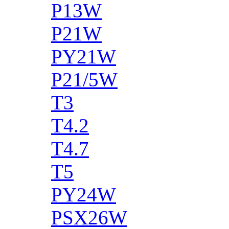
P13W
P21W
PY21W
P21/5W
T3
T4.2
T4.7
T5
PY24W
PSX26W