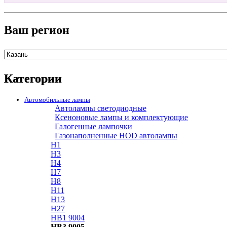
Ваш регион
Категории
Автомобильные лампы
Автолампы светодиодные
Ксеноновые лампы и комплектующие
Галогенные лампочки
Газонаполненные HOD автолампы
H1
H3
H4
H7
H8
H11
H13
H27
HB1 9004
HB3 9005