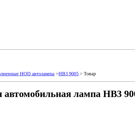
олненные HOD автолампы
>
HB3 9005
> Товар
я автомобильная лампа HB3 90