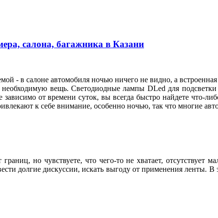
ера, салона, багажника в Казани
мой - в салоне автомобиля ночью ничего не видно, а встроенная
и необходимую вещь. Светодиодные лампы DLed для подсветки н
не зависимо от времени суток, вы всегда быстро найдете что-либ
влекают к себе внимание, особенно ночью, так что многие ав
раниц, но чувствуете, что чего-то не хватает, отсутствует м
сти долгие дискуссии, искать выгоду от применения ленты. В э