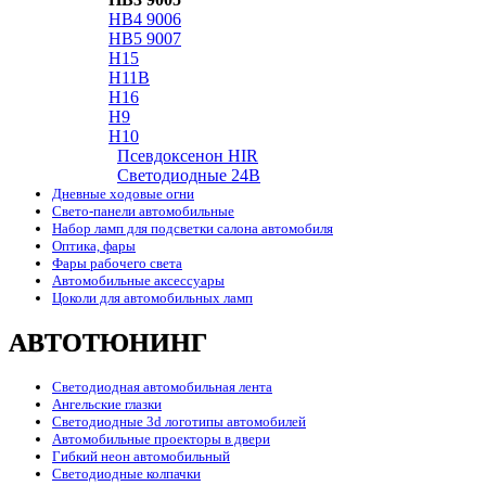
HB4 9006
HB5 9007
H15
H11B
H16
H9
H10
Псевдоксенон HIR
Cветодиодные 24B
Дневные ходовые огни
Свето-панели автомобильные
Набор ламп для подсветки салона автомобиля
Оптика, фары
Фары рабочего света
Автомобильные аксессуары
Цоколи для автомобильных ламп
АВТОТЮНИНГ
Светодиодная автомобильная лента
Ангельские глазки
Светодиодные 3d логотипы автомобилей
Автомобильные проекторы в двери
Гибкий неон автомобильный
Светодиодные колпачки