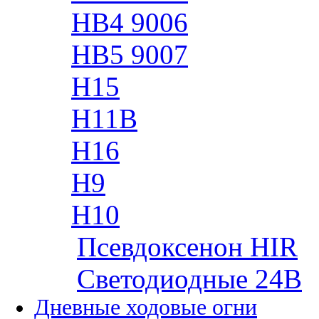
HB4 9006
HB5 9007
H15
H11B
H16
H9
H10
Псевдоксенон HIR
Cветодиодные 24B
Дневные ходовые огни