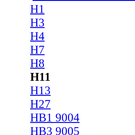
H1
H3
H4
H7
H8
H11
H13
H27
HB1 9004
HB3 9005