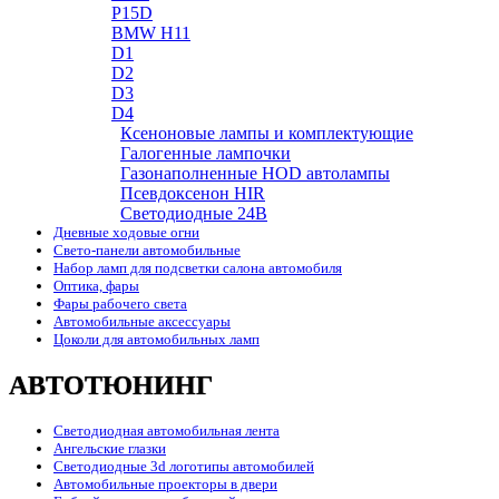
P15D
BMW H11
D1
D2
D3
D4
Ксеноновые лампы и комплектующие
Галогенные лампочки
Газонаполненные HOD автолампы
Псевдоксенон HIR
Cветодиодные 24B
Дневные ходовые огни
Свето-панели автомобильные
Набор ламп для подсветки салона автомобиля
Оптика, фары
Фары рабочего света
Автомобильные аксессуары
Цоколи для автомобильных ламп
АВТОТЮНИНГ
Светодиодная автомобильная лента
Ангельские глазки
Светодиодные 3d логотипы автомобилей
Автомобильные проекторы в двери