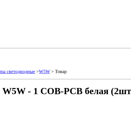
пы светодиодные
>
W5W
> Товар
- W5W - 1 COB-PCB белая (2шт