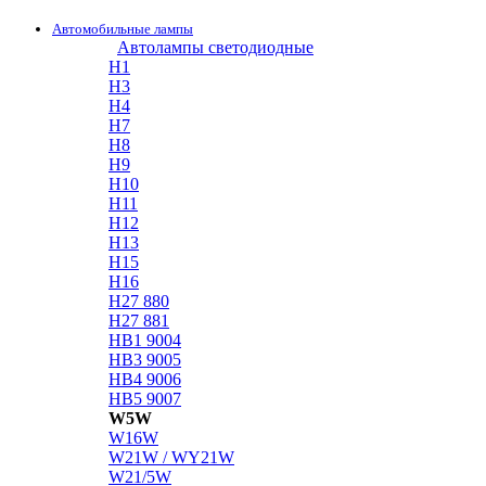
Автомобильные лампы
Автолампы светодиодные
H1
H3
H4
H7
H8
H9
H10
H11
H12
H13
H15
H16
H27 880
H27 881
HB1 9004
HB3 9005
HB4 9006
HB5 9007
W5W
W16W
W21W / WY21W
W21/5W