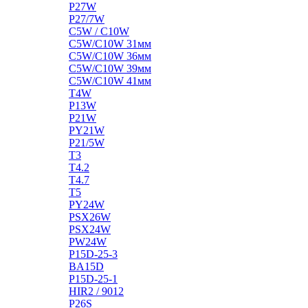
P27W
P27/7W
C5W / C10W
C5W/C10W 31мм
C5W/C10W 36мм
C5W/C10W 39мм
C5W/C10W 41мм
T4W
P13W
P21W
PY21W
P21/5W
T3
T4.2
T4.7
T5
PY24W
PSX26W
PSX24W
PW24W
P15D-25-3
BA15D
P15D-25-1
HIR2 / 9012
P26S