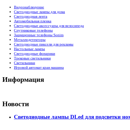
Видеонаблюдение
Светодиодные лампы для дома
Светодиодная лента
Автомобильная пленка
Светодиодные аксессуары для велосипеда
Спутниковые телефоны
Защищенные телефоны Sonim
Металлодетекторы
Светодиодные пиксели для рекламы
Настольные лампы
Светодиодные фонарики
Трековые светильники
Светильники
Игровой автомат кран машина
Информация
Новости
Светодиодные лампы DLed для подсветки ном