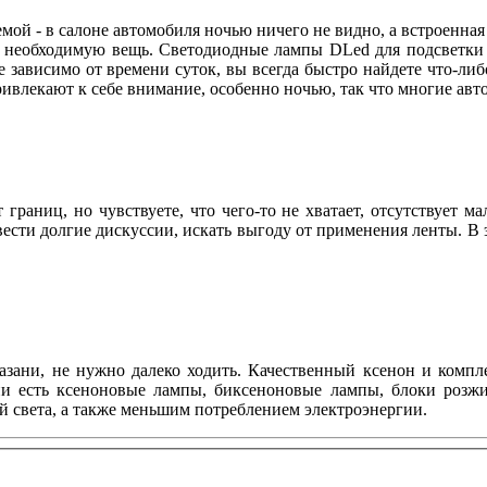
мой - в салоне автомобиля ночью ничего не видно, а встроенная
и необходимую вещь. Светодиодные лампы DLed для подсветки н
не зависимо от времени суток, вы всегда быстро найдете что-либ
влекают к себе внимание, особенно ночью, так что многие ав
раниц, но чувствуете, что чего-то не хватает, отсутствует м
сти долгие дискуссии, искать выгоду от применения ленты. В э
азани, не нужно далеко ходить. Качественный ксенон и ком
ии есть ксеноновые лампы, биксеноновые лампы, блоки розжи
й света, а также меньшим потреблением электроэнергии.