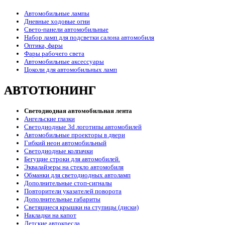
Автомобильные лампы
Дневные ходовые огни
Свето-панели автомобильные
Набор ламп для подсветки салона автомобиля
Оптика, фары
Фары рабочего света
Автомобильные аксессуары
Цоколи для автомобильных ламп
АВТОТЮНИНГ
Светодиодная автомобильная лента
Ангельские глазки
Светодиодные 3d логотипы автомобилей
Автомобильные проекторы в двери
Гибкий неон автомобильный
Светодиодные колпачки
Бегущие строки для автомобилей.
Эквалайзеры на стекло автомобиля
Обманки для светодиодных автоламп
Дополнительные стоп-сигналы
Повторители указателей поворота
Дополнительные габариты
Светящиеся крышки на ступицы (диски)
Накладки на капот
Детские автокресла