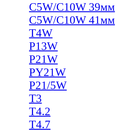
C5W/C10W 39мм
C5W/C10W 41мм
T4W
P13W
P21W
PY21W
P21/5W
T3
T4.2
T4.7