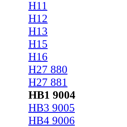
H11
H12
H13
H15
H16
H27 880
H27 881
HB1 9004
HB3 9005
HB4 9006