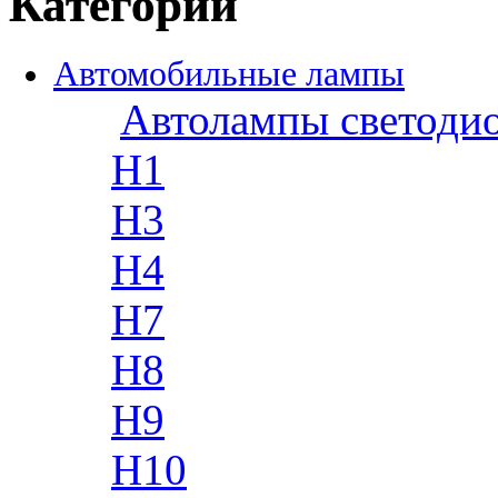
Категории
Автомобильные лампы
Автолампы светоди
H1
H3
H4
H7
H8
H9
H10