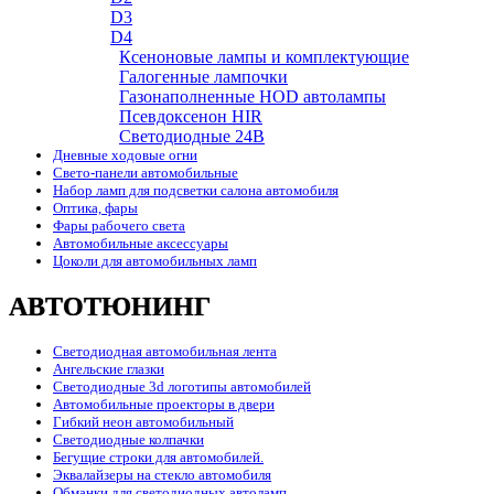
D3
D4
Ксеноновые лампы и комплектующие
Галогенные лампочки
Газонаполненные HOD автолампы
Псевдоксенон HIR
Cветодиодные 24B
Дневные ходовые огни
Свето-панели автомобильные
Набор ламп для подсветки салона автомобиля
Оптика, фары
Фары рабочего света
Автомобильные аксессуары
Цоколи для автомобильных ламп
АВТОТЮНИНГ
Светодиодная автомобильная лента
Ангельские глазки
Светодиодные 3d логотипы автомобилей
Автомобильные проекторы в двери
Гибкий неон автомобильный
Светодиодные колпачки
Бегущие строки для автомобилей.
Эквалайзеры на стекло автомобиля
Обманки для светодиодных автоламп