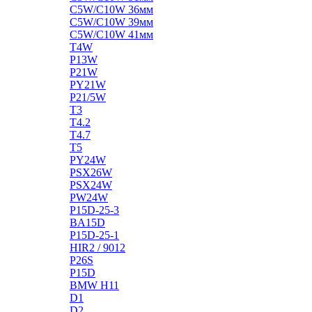
C5W/C10W 36мм
C5W/C10W 39мм
C5W/C10W 41мм
T4W
P13W
P21W
PY21W
P21/5W
T3
T4.2
T4.7
T5
PY24W
PSX26W
PSX24W
PW24W
P15D-25-3
BA15D
P15D-25-1
HIR2 / 9012
P26S
P15D
BMW H11
D1
D2