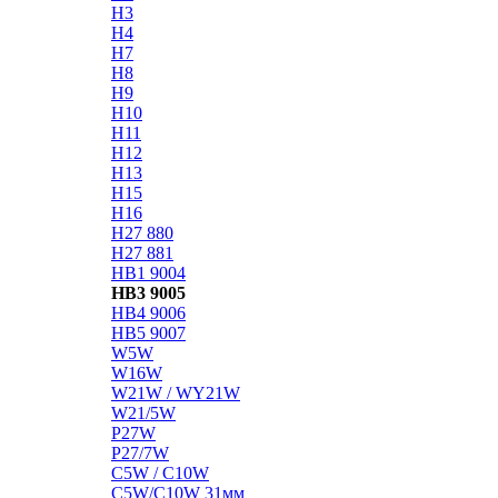
H3
H4
H7
H8
H9
H10
H11
H12
H13
H15
H16
H27 880
H27 881
HB1 9004
HB3 9005
HB4 9006
HB5 9007
W5W
W16W
W21W / WY21W
W21/5W
P27W
P27/7W
C5W / C10W
C5W/C10W 31мм