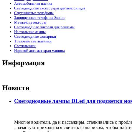
Автомобильная пленка
Светодиодные аксессуары для велосипеда
Спутниковые телефоны
Защищенные телефоны Sonim
Металлодетекторы
Светодиодные пиксели для рекламы
Настольные лампы
Светодиодные фонарики
Трековые светильники
Светильники
Игровой автомат кран машина
Информация
Новости
Светодиодные лампы DLed для подсветки ном
Многие водители, да и пассажиры, сталкивались с пробле
- зачастую приходиться светить фонариком, чтобы найт