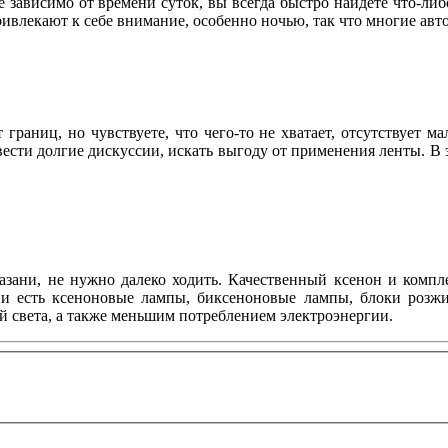
не зависимо от времени суток, вы всегда быстро найдете что-либ
влекают к себе внимание, особенно ночью, так что многие ав
раниц, но чувствуете, что чего-то не хватает, отсутствует м
сти долгие дискуссии, искать выгоду от применения ленты. В э
азани, не нужно далеко ходить. Качественный ксенон и ком
ии есть ксеноновые лампы, биксеноновые лампы, блоки розжи
й света, а также меньшим потреблением электроэнергии.