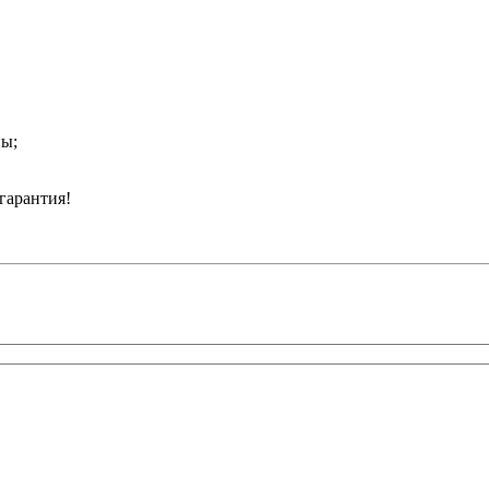
ны;
гарантия!