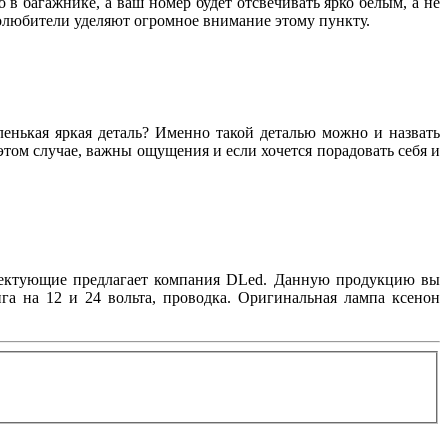
о в багажнике, а ваш номер будет отсвечивать ярко белым, а не
толюбители уделяют огромное внимание этому пункту.
аленькая яркая деталь? Именно такой деталью можно и назвать
том случае, важны ощущения и если хочется порадовать себя и
плектующие предлагает компания DLed. Данную продукцию вы
га на 12 и 24 вольта, проводка. Оригинальная лампа ксенон