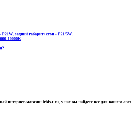
 P21W, задний габарит+стоп - P21/5W.
00-10000K
и?
ый интернет-магазин irbis-t.ru, у нас вы найдете все для вашего ав