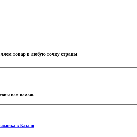
тавляем товар в любую точку страны.
отовы вам помочь.
гажника в Казани