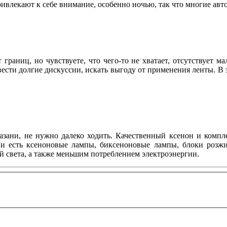
влекают к себе внимание, особенно ночью, так что многие ав
раниц, но чувствуете, что чего-то не хватает, отсутствует м
сти долгие дискуссии, искать выгоду от применения ленты. В э
азани, не нужно далеко ходить. Качественный ксенон и ком
ии есть ксеноновые лампы, биксеноновые лампы, блоки розжи
й света, а также меньшим потреблением электроэнергии.