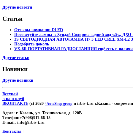
Другие новости
Статьи
Отзывы компании DLED
Посоветуйте лампы в Хундай Солярис: задний ход w5w, ДХО -
3S СВЕТОДИОДНАЯ АВТОЛАМПА H7 3 LED CREE XM-L2 30
Подобрать цоколь
VX-6R ПОРТАТИВНАЯ РАДИОСТАНЦИЯ ещё есть в наличи
Другие статьи
Новинки
Другие новинки
Вступай
в наш клуб
ВКОНТАКТЕ
(c) 2020
и irbis-t.ru г.Казань
- современн
4AutoShop group
Адрес:
г. Казань, ул. Техническая, д. 120В
Телефон:
+7(908)911-66-15
E-mail:
info@irbis-t.ru
Контакты
|