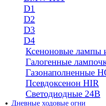
D1
D2
D3
D4
Ксеноновые лампы 
Галогенные лампоч
Газонаполненные H
Псевдоксенон HIR
Cветодиодные 24B
Дневные ходовые огни