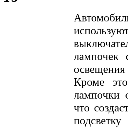
Автомоби
использую
выключат
лампочек 
освещения
Кроме это
лампочки о
что созда
подсвет