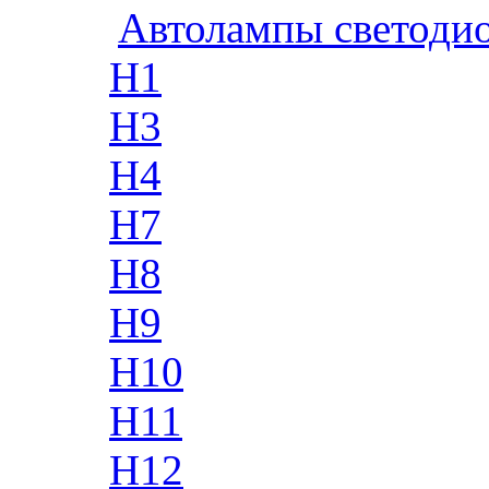
Автолампы светоди
H1
H3
H4
H7
H8
H9
H10
H11
H12