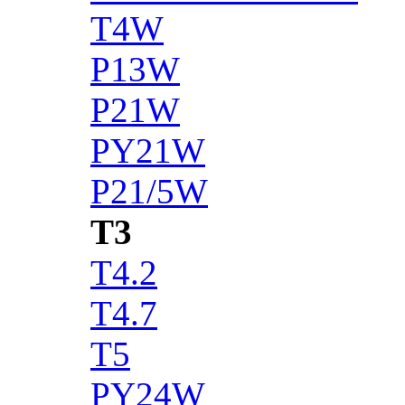
T4W
P13W
P21W
PY21W
P21/5W
T3
T4.2
T4.7
T5
PY24W