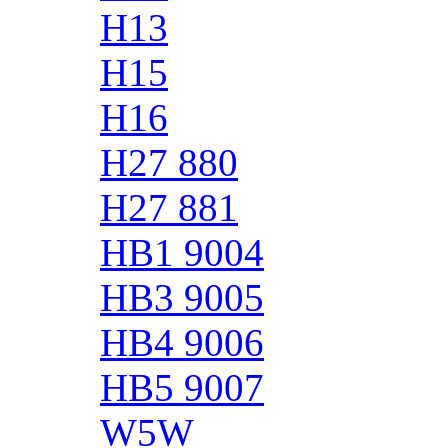
H13
H15
H16
H27 880
H27 881
HB1 9004
HB3 9005
HB4 9006
HB5 9007
W5W