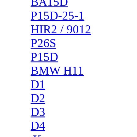
BA15D
P15D-25-1
HIR2 / 9012
P26S
P15D
BMW H11
D1
D2
D3
D4