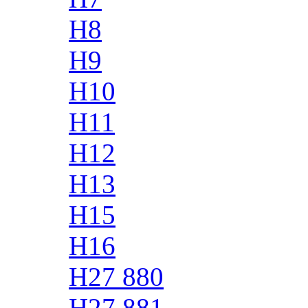
H8
H9
H10
H11
H12
H13
H15
H16
H27 880
H27 881