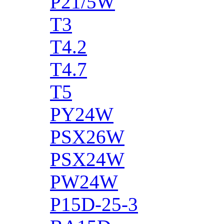
P21/5W
T3
T4.2
T4.7
T5
PY24W
PSX26W
PSX24W
PW24W
P15D-25-3