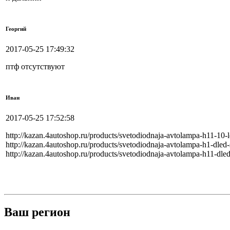
Георгий
2017-05-25 17:49:32
птф отсутствуют
Иван
2017-05-25 17:52:58
http://kazan.4autoshop.ru/products/svetodiodnaja-avtolampa-h11-10-l
http://kazan.4autoshop.ru/products/svetodiodnaja-avtolampa-h1-dled-
http://kazan.4autoshop.ru/products/svetodiodnaja-avtolampa-h11-dled
Ваш регион