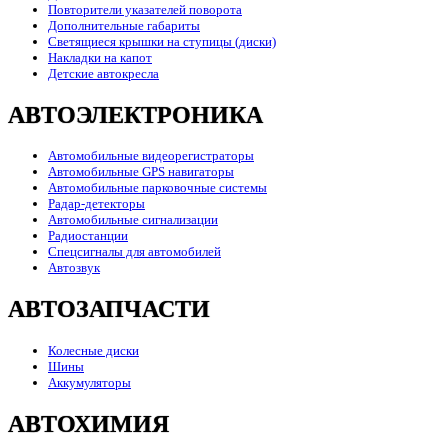
Повторители указателей поворота
Дополнительные габариты
Светящиеся крышки на ступицы (диски)
Накладки на капот
Детские автокресла
АВТОЭЛЕКТРОНИКА
Автомобильные видеорегистраторы
Автомобильные GPS навигаторы
Автомобильные парковочные системы
Радар-детекторы
Автомобильные сигнализации
Радиостанции
Спецсигналы для автомобилей
Автозвук
АВТОЗАПЧАСТИ
Колесные диски
Шины
Аккумуляторы
АВТОХИМИЯ