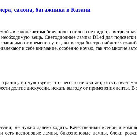
ера, салона, багажника в Казани
мой - в салоне автомобиля ночью ничего не видно, а встроенная
и необходимую вещь. Светодиодные лампы DLed для подсветки н
не зависимо от времени суток, вы всегда быстро найдете что-либ
влекают к себе внимание, особенно ночью, так что многие ав
раниц, но чувствуете, что чего-то не хватает, отсутствует м
сти долгие дискуссии, искать выгоду от применения ленты. В э
азани, не нужно далеко ходить. Качественный ксенон и ком
ии есть ксеноновые лампы, биксеноновые лампы, блоки розжи